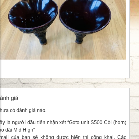
ánh giá
hưa có đánh giá nào.
ãy là người đầu tiên nhận xét “Goto unit S500 Còi (horn)
ho dãi Mid High”
mail của bạn sẽ không được hiển thị công khai.
Các