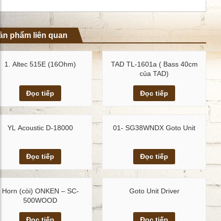
ản phẩm liên quan
1. Altec 515E (16Ohm)
TAD TL-1601a ( Bass 40cm
của TAD)
Xem chi tiết
Xem chi tiết
Đọc tiếp
Đọc tiếp
YL Acoustic D-18000
01- SG38WNDX Goto Unit
Xem chi tiết
Xem chi tiết
Đọc tiếp
Đọc tiếp
Horn (còi) ONKEN – SC-
Goto Unit Driver
500WOOD
Xem chi tiết
Xem chi tiết
Đọc tiếp
Đọc tiếp