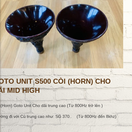
OTO UNIT S500 CÒI (HORN) CHO
ÃI MID HIGH
 (Horn) Goto Unit Cho dãi trung cao (Từ 800Hz trở lên )
ờng đi với Củ trung cao như: SG 370.. (Từ 800Hz đến 8khz)