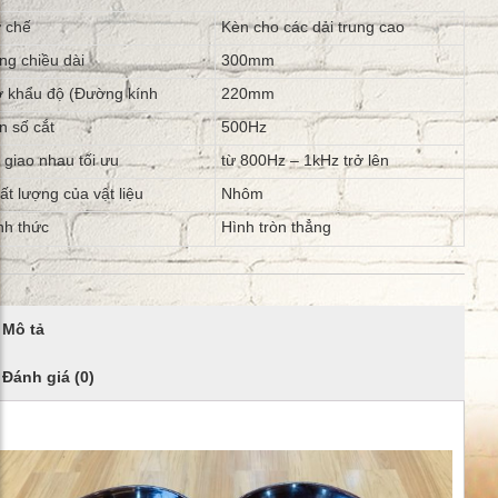
 chế
Kèn cho các dải trung cao
ng chiều dài
300mm
 khẩu độ (Đường kính
220mm
n số cắt
500Hz
 giao nhau tối ưu
từ 800Hz – 1kHz trở lên
ất lượng của vật liệu
Nhôm
nh thức
Hình tròn thẳng
Mô tả
Đánh giá (0)