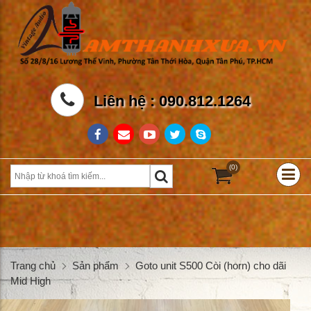
Liên hệ : 090.812.1264
(0)
Trang chủ
Sản phẩm
Goto unit S500 Còi (horn) cho dãi
Mid High