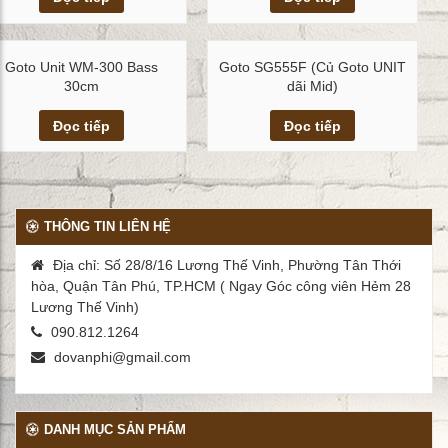
Goto Unit WM-300 Bass
Goto SG555F (Củ Goto UNIT
30cm
dãi Mid)
Xem chi tiết
Xem chi tiết
Đọc tiếp
Đọc tiếp
THÔNG TIN LIÊN HỆ
Địa chỉ: Số 28/8/16 Lương Thế Vinh, Phường Tân Thới
hòa, Quận Tân Phú, TP.HCM ( Ngay Góc công viên Hẻm 28
Lương Thế Vinh)
090.812.1264
dovanphi@gmail.com
DANH MỤC SẢN PHẨM