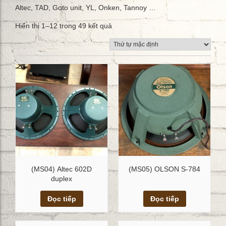
Altec, TAD, Goto unit, YL, Onken, Tannoy …
Hiển thị 1–12 trong 49 kết quả
(MS04) Altec 602D
(MS05) OLSON S-784
duplex
Xem chi tiết
Xem chi tiết
Đọc tiếp
Đọc tiếp