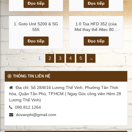
Xem chi tiết
Xem chi tiết
Đọc tiếp
Đọc tiếp
1. Goto Unit S200 & SG
1.0 Toa HFD 352 (của
555
Mid thay thế Altec 802-
8D)
Xem chi tiết
Xem chi tiết
Đọc tiếp
Đọc tiếp
1
2
3
4
5
→
THÔNG TIN LIÊN HỆ
Địa chỉ: Số 28/8/16 Lương Thế Vinh, Phường Tân Thới
hòa, Quận Tân Phú, TP.HCM ( Ngay Góc công viên Hẻm 28
Lương Thế Vinh)
090.812.1264
dovanphi@gmail.com