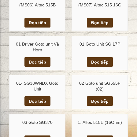
(MS06) Altec 515B
(MS07) Altec 515 16G
Xem chi tiết
Xem chi tiết
Đọc tiếp
Đọc tiếp
01 Driver Goto unit Và
01 Goto Unit SG 17P
Horn
Xem chi tiết
Xem chi tiết
Đọc tiếp
Đọc tiếp
01- SG38WNDX Goto
02 Goto unit SG555F
Unit
(02)
Xem chi tiết
Xem chi tiết
Đọc tiếp
Đọc tiếp
03 Goto SG370
1. Altec 515E (16Ohm)