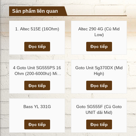
Sản phẩm liên quan
1. Altec 515E (16Ohm)
Altec 290 4G (Củ Mid
Low)
Xem chi tiết
Xem chi tiết
Đọc tiếp
Đọc tiếp
4 Goto Unit SG555PS 16
Goto Unit Sg370DX (Mid
Ohm (200-6000hz) Mid
High)
Low
Xem chi tiết
Xem chi tiết
Đọc tiếp
Đọc tiếp
Bass YL 331G
Goto SG555F (Củ Goto
UNIT dãi Mid)
Xem chi tiết
Xem chi tiết
Đọc tiếp
Đọc tiếp