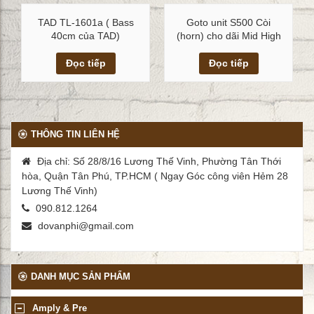
TAD TL-1601a ( Bass
Goto unit S500 Còi
40cm của TAD)
(horn) cho dãi Mid High
Xem chi tiết
Xem chi tiết
Đọc tiếp
Đọc tiếp
THÔNG TIN LIÊN HỆ
Địa chỉ: Số 28/8/16 Lương Thế Vinh, Phường Tân Thới
hòa, Quận Tân Phú, TP.HCM ( Ngay Góc công viên Hẻm 28
Lương Thế Vinh)
090.812.1264
dovanphi@gmail.com
DANH MỤC SẢN PHẨM
Amply & Pre