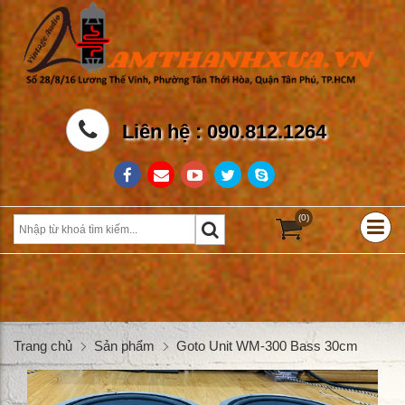
Liên hệ : 090.812.1264
(0)
Trang chủ
Sản phẩm
Goto Unit WM-300 Bass 30cm