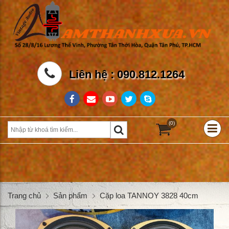
Liên hệ : 090.812.1264
(0)
Trang chủ
Sản phẩm
Cặp loa TANNOY 3828 40cm