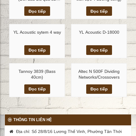
dụng)
Xem chi tiết
Xem chi tiết
Đọc tiếp
Đọc tiếp
YL Acoustic sytem 4 way
YL Acoustic D-18000
Xem chi tiết
Xem chi tiết
Đọc tiếp
Đọc tiếp
Tannoy 3839 (Bass
Altec N 500F Dividing
40cm)
Networks/Crossovers
Xem chi tiết
Xem chi tiết
Đọc tiếp
Đọc tiếp
THÔNG TIN LIÊN HỆ
Địa chỉ: Số 28/8/16 Lương Thế Vinh, Phường Tân Thới