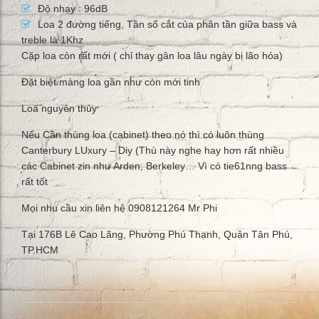
Độ nhạy : 96dB
Loa 2 đường tiếng, Tần số cắt của phân tần giữa bass và
treble là 1Khz
Cặp loa còn rất mới ( chỉ thay gân loa lâu ngày bị lão hóa)
Đặt biệt màng loa gần như còn mới tinh
Loa nguyên thủy
Nếu Cần thùng loa (cabinet) theo nó thì có luôn thùng
Canterbury LUxury – Diy (Thù này nghe hay hơn rất nhiều
các Cabinet zin như Arden, Berkeley… Vì có tie61nng bass
rất tốt
Mọi nhu cầu xin liên hệ 0908121264 Mr Phi
Tại 176B Lê Cao Lãng, Phường Phú Thạnh, Quận Tân Phú,
TP.HCM