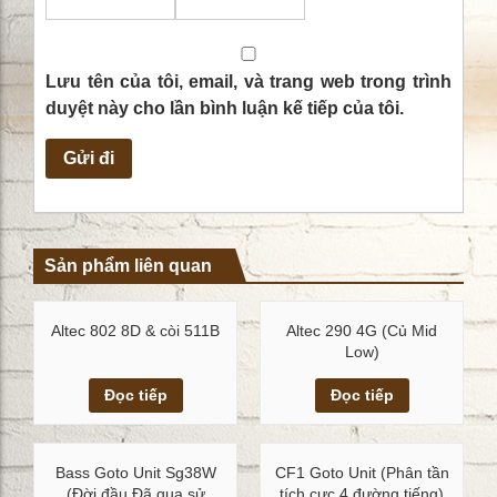
Lưu tên của tôi, email, và trang web trong trình
duyệt này cho lần bình luận kế tiếp của tôi.
Sản phẩm liên quan
Altec 802 8D & còi 511B
Altec 290 4G (Củ Mid
Low)
Xem chi tiết
Xem chi tiết
Đọc tiếp
Đọc tiếp
Bass Goto Unit Sg38W
CF1 Goto Unit (Phân tần
(Đời đầu Đã qua sử
tích cực 4 đường tiếng)