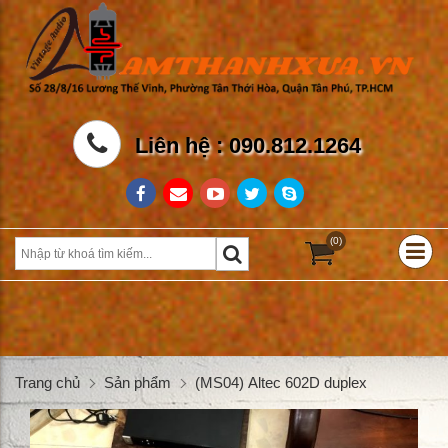
Liên hệ : 090.812.1264
(0)
Trang chủ
Sản phẩm
(MS04) Altec 602D duplex