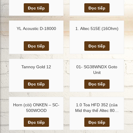
Buckingham M2000
Xem chi tiết
Xem chi tiết
monitors
Đọc tiếp
Đọc tiếp
YL Acoustic D-18000
1. Altec 515E (16Ohm)
Xem chi tiết
Xem chi tiết
Đọc tiếp
Đọc tiếp
Tannoy Gold 12
01- SG38WNDX Goto
Unit
Xem chi tiết
Xem chi tiết
Đọc tiếp
Đọc tiếp
Horn (còi) ONKEN – SC-
1.0 Toa HFD 352 (của
500WOOD
Mid thay thế Altec 802-
8D)
Xem chi tiết
Xem chi tiết
Đọc tiếp
Đọc tiếp