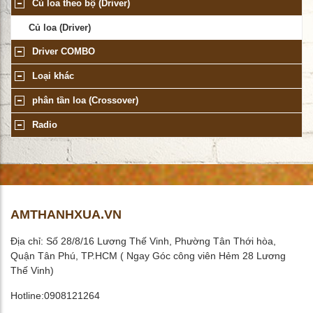
Củ loa theo bộ (Driver)
Củ loa (Driver)
Driver COMBO
Loại khác
phân tần loa (Crossover)
Radio
AMTHANHXUA.VN
Địa chỉ: Số 28/8/16 Lương Thế Vinh, Phường Tân Thới hòa,
Quận Tân Phú, TP.HCM ( Ngay Góc công viên Hẻm 28 Lương
Thế Vinh)
Hotline:0908121264