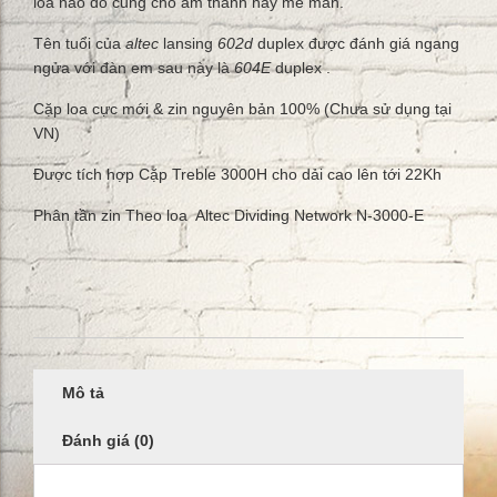
loa nào đó cũng cho âm thanh hay mê mẩn.
Tên tuổi của
altec
lansing
602d
duplex được đánh giá ngang
ngửa với đàn em sau này là
604E
duplex
.
Cặp loa cực mới & zin nguyên bản 100% (Chưa sử dụng tại
VN)
Được tích hợp Cặp Treble 3000H cho dải cao lên tới 22Kh
Phân tần zin Theo loa Altec Dividing Network N-3000-E
Mô tả
Đánh giá (0)