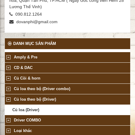
hòa, Quận Tân Phú, TP.HCM ( Ngay Góc công viên Hẻm 28
Lương Thế Vinh)
090.812.1264
dovanphi@gmail.com
DANH MỤC SẢN PHẨM
Amply & Pre
CD & DAC
Củ Còi & horn
Củ loa theo bộ (Driver combo)
Củ loa theo bộ (Driver)
Củ loa (Driver)
Driver COMBO
Loại khác