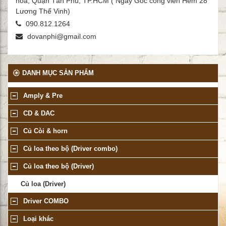
hòa, Quận Tân Phú, TP.HCM ( Ngay Góc công viên Hẻm 28
Lương Thế Vinh)
090.812.1264
dovanphi@gmail.com
DANH MỤC SẢN PHẨM
Amply & Pre
CD & DAC
Củ Còi & horn
Củ loa theo bộ (Driver combo)
Củ loa theo bộ (Driver)
Củ loa (Driver)
Driver COMBO
Loại khác