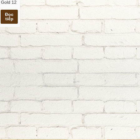
Gold 12
Xem
Đọc
tiếp
chi
tiết