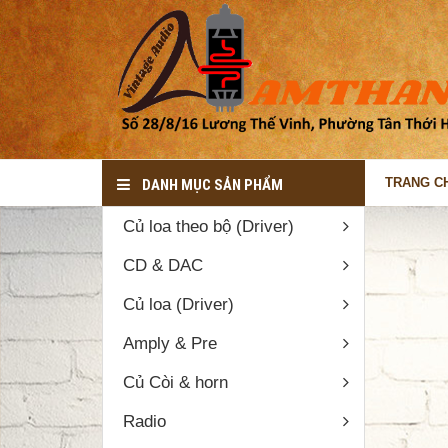
TRANG C
DANH MỤC SẢN PHẨM
Củ loa theo bộ (Driver)
Trang chủ
Sản phẩm
CD & DAC
THÔNG TIN LIÊN HỆ
Củ loa (Driver)
Địa chỉ: Số 28/8/16 Lương Thế
Vinh, Phường Tân Thới hòa, Quận
Amply & Pre
Tân Phú, TP.HCM ( Ngay Góc công
viên Hẻm 28 Lương Thế Vinh)
Củ Còi & horn
090.812.1264
Radio
dovanphi@gmail.com