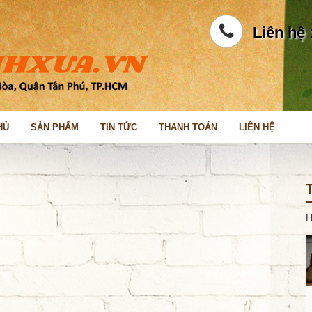
Liên hệ 
HỦ
SẢN PHẨM
TIN TỨC
THANH TOÁN
LIÊN HỆ
H