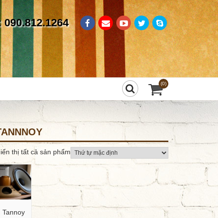
: 090.812.1264
(0)
TANNNOY
iển thị tất cả sản phẩm
Tannoy