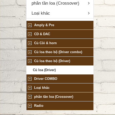
phân tần loa (Crossover)
Loại khác
DANH MỤC SẢN PHẨM
Amply & Pre
CD & DAC
Củ Còi & horn
Củ loa theo bộ (Driver combo)
Củ loa theo bộ (Driver)
Củ loa (Driver)
Driver COMBO
Loại khác
phân tần loa (Crossover)
Radio