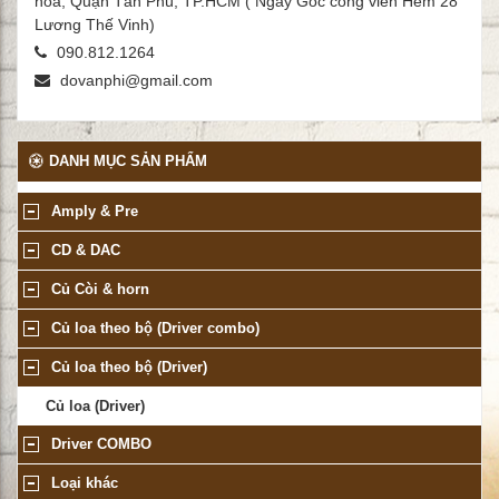
hòa, Quận Tân Phú, TP.HCM ( Ngay Góc công viên Hẻm 28
Lương Thế Vinh)
090.812.1264
dovanphi@gmail.com
DANH MỤC SẢN PHẨM
Amply & Pre
CD & DAC
Củ Còi & horn
Củ loa theo bộ (Driver combo)
Củ loa theo bộ (Driver)
Củ loa (Driver)
Driver COMBO
Loại khác