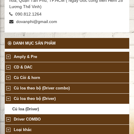
hòa, Quận Tân Phú, TP.HCM ( Ngay Góc công viên Hẻm 28
Lương Thế Vinh)
090.812.1264
dovanphi@gmail.com
DANH MỤC SẢN PHẨM
Amply & Pre
CD & DAC
Củ Còi & horn
Củ loa theo bộ (Driver combo)
Củ loa theo bộ (Driver)
Củ loa (Driver)
Driver COMBO
Loại khác