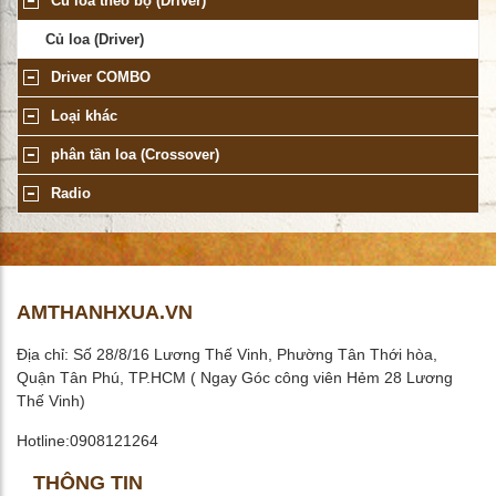
Củ loa theo bộ (Driver)
Củ loa (Driver)
Driver COMBO
Loại khác
phân tần loa (Crossover)
Radio
AMTHANHXUA.VN
Địa chỉ: Số 28/8/16 Lương Thế Vinh, Phường Tân Thới hòa,
Quận Tân Phú, TP.HCM ( Ngay Góc công viên Hẻm 28 Lương
Thế Vinh)
Hotline:0908121264
THÔNG TIN