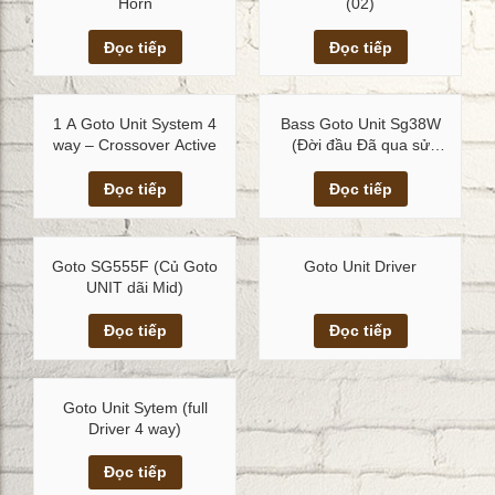
Horn
(02)
Xem chi tiết
Xem chi tiết
Đọc tiếp
Đọc tiếp
1 A Goto Unit System 4
Bass Goto Unit Sg38W
way – Crossover Active
(Đời đầu Đã qua sử
dụng)
Xem chi tiết
Xem chi tiết
Đọc tiếp
Đọc tiếp
Goto SG555F (Củ Goto
Goto Unit Driver
UNIT dãi Mid)
Xem chi tiết
Xem chi tiết
Đọc tiếp
Đọc tiếp
Goto Unit Sytem (full
Driver 4 way)
Xem chi tiết
Đọc tiếp