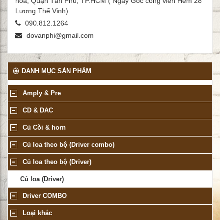
hòa, Quận Tân Phú, TP.HCM ( Ngay Góc công viên Hẻm 28
Lương Thế Vinh)
090.812.1264
dovanphi@gmail.com
DANH MỤC SẢN PHẨM
Amply & Pre
CD & DAC
Củ Còi & horn
Củ loa theo bộ (Driver combo)
Củ loa theo bộ (Driver)
Củ loa (Driver)
Driver COMBO
Loại khác