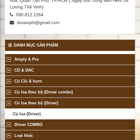
hòa, Quận Tân Phú, TP.HCM ( Ngay Góc công viên Hẻm 28
Lương Thế Vinh)
090.812.1264
dovanphi@gmail.com
DANH MỤC SẢN PHẨM
Amply & Pre
CD & DAC
Củ Còi & horn
Củ loa theo bộ (Driver combo)
Củ loa theo bộ (Driver)
Củ loa (Driver)
Driver COMBO
Loại khác