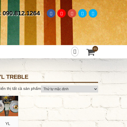
: 090.812.1264
(0)
YL TREBLE
iển thị tất cả sản phẩm
YL