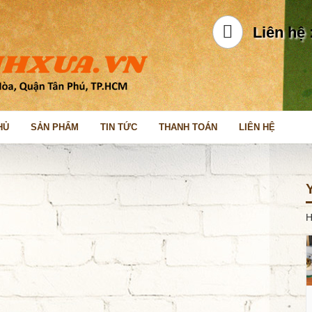
Liên hệ 
HỦ
SẢN PHẨM
TIN TỨC
THANH TOÁN
LIÊN HỆ
H