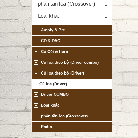
phân tần loa (Crossover)
Loại khác
DANH MỤC SẢN PHẨM
Amply & Pre
CD & DAC
Củ Còi & horn
Củ loa theo bộ (Driver combo)
Củ loa theo bộ (Driver)
Củ loa (Driver)
Driver COMBO
Loại khác
phân tần loa (Crossover)
Radio