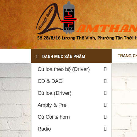
TRANG C
DANH MỤC SẢN PHẨM
Củ loa theo bộ (Driver)
Trang chủ
Sản phẩm
CD & DAC
THÔNG TIN LIÊN HỆ
Củ loa (Driver)
Địa chỉ: Số 28/8/16 Lương Thế
Vinh, Phường Tân Thới hòa, Quận
Amply & Pre
Tân Phú, TP.HCM ( Ngay Góc công
viên Hẻm 28 Lương Thế Vinh)
Củ Còi & horn
090.812.1264
Radio
dovanphi@gmail.com