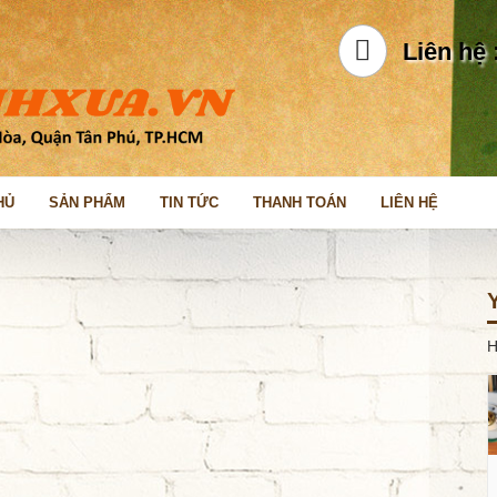
Liên hệ 
HỦ
SẢN PHẨM
TIN TỨC
THANH TOÁN
LIÊN HỆ
H