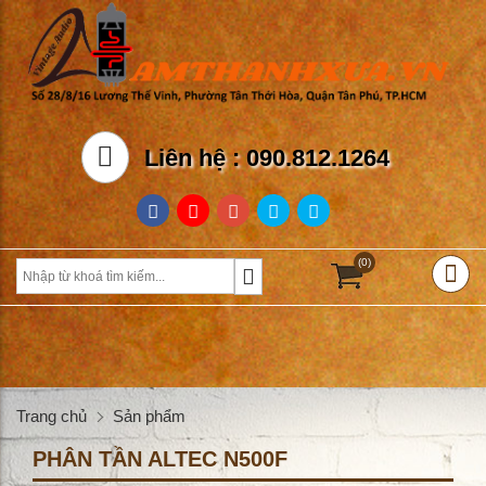
Liên hệ : 090.812.1264
(0)
Trang chủ
Sản phẩm
PHÂN TẦN ALTEC N500F