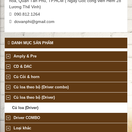
hòa, Quận Tân Phú, TP.HCM ( Ngay Góc công viên Hẻm 28
Lương Thế Vinh)
090.812.1264
dovanphi@gmail.com
DANH MỤC SẢN PHẨM
Amply & Pre
CD & DAC
Củ Còi & horn
Củ loa theo bộ (Driver combo)
Củ loa theo bộ (Driver)
Củ loa (Driver)
Driver COMBO
Loại khác