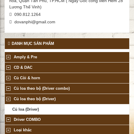
hòa, Quận Tân Phú, TP.HCM ( Ngay Góc công viên Hẻm 28
Lương Thế Vinh)
090.812.1264
dovanphi@gmail.com
DANH MỤC SẢN PHẨM
Amply & Pre
CD & DAC
Củ Còi & horn
Củ loa theo bộ (Driver combo)
Củ loa theo bộ (Driver)
Củ loa (Driver)
Driver COMBO
Loại khác