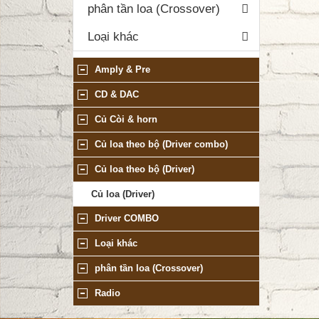
phân tần loa (Crossover)
Loại khác
DANH MỤC SẢN PHẨM
Amply & Pre
CD & DAC
Củ Còi & horn
Củ loa theo bộ (Driver combo)
Củ loa theo bộ (Driver)
Củ loa (Driver)
Driver COMBO
Loại khác
phân tần loa (Crossover)
Radio