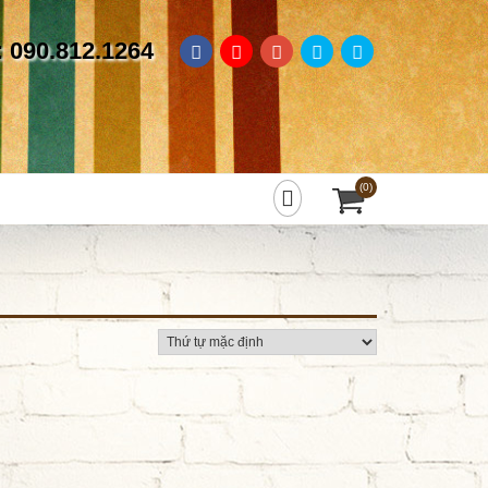
: 090.812.1264
(0)