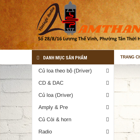
TRANG C
DANH MỤC SẢN PHẨM
Củ loa theo bộ (Driver)
Trang chủ
Sản phẩm
CD & DAC
THÔNG TIN LIÊN HỆ
Củ loa (Driver)
Địa chỉ: Số 28/8/16 Lương Thế
Vinh, Phường Tân Thới hòa, Quận
Amply & Pre
Tân Phú, TP.HCM ( Ngay Góc công
viên Hẻm 28 Lương Thế Vinh)
Củ Còi & horn
090.812.1264
Radio
dovanphi@gmail.com