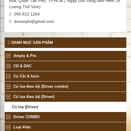
hòa, Quận Tân Phú, TP.HCM ( Ngay Góc công viên Hẻm 28
Lương Thế Vinh)
090.812.1264
dovanphi@gmail.com
DANH MỤC SẢN PHẨM
Amply & Pre
CD & DAC
Củ Còi & horn
Củ loa theo bộ (Driver combo)
Củ loa theo bộ (Driver)
Củ loa (Driver)
Driver COMBO
Loại khác