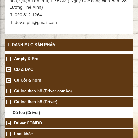
hòa, Quận Tân Phú, TP.HCM ( Ngay Góc công viên Hẻm 28
Lương Thế Vinh)
090.812.1264
dovanphi@gmail.com
DANH MỤC SẢN PHẨM
Amply & Pre
CD & DAC
Củ Còi & horn
Củ loa theo bộ (Driver combo)
Củ loa theo bộ (Driver)
Củ loa (Driver)
Driver COMBO
Loại khác