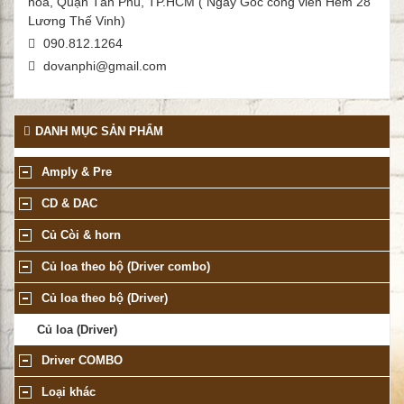
hòa, Quận Tân Phú, TP.HCM ( Ngay Góc công viên Hẻm 28
Lương Thế Vinh)
090.812.1264
dovanphi@gmail.com
DANH MỤC SẢN PHẨM
Amply & Pre
CD & DAC
Củ Còi & horn
Củ loa theo bộ (Driver combo)
Củ loa theo bộ (Driver)
Củ loa (Driver)
Driver COMBO
Loại khác