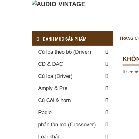
TRANG C
DANH MỤC SẢN PHẨM
Củ loa theo bộ (Driver)
KHÔN
THÔNG TIN LIÊN HỆ
CD & DAC
It seems
Địa chỉ: Số 28/8/16 Lương Thế
Củ loa (Driver)
Vinh, Phường Tân Thới hòa, Quận
Tân Phú, TP.HCM ( Ngay Góc công
Amply & Pre
viên Hẻm 28 Lương Thế Vinh)
Củ Còi & horn
090.812.1264
dovanphi@gmail.com
Radio
phân tần loa (Crossover)
DANH MỤC SẢN PHẨM
Loại khác