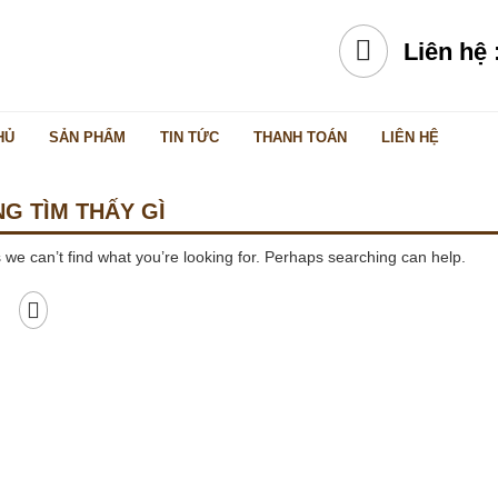
Liên hệ 
HỦ
SẢN PHẨM
TIN TỨC
THANH TOÁN
LIÊN HỆ
G TÌM THẤY GÌ
 we can’t find what you’re looking for. Perhaps searching can help.