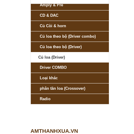
Amply & Pre
CD & DAC
Củ Còi & horn
Củ loa theo bộ (Driver combo)
Củ loa theo bộ (Driver)
Củ loa (Driver)
Driver COMBO
Loại khác
phân tần loa (Crossover)
Radio
AMTHANHXUA.VN